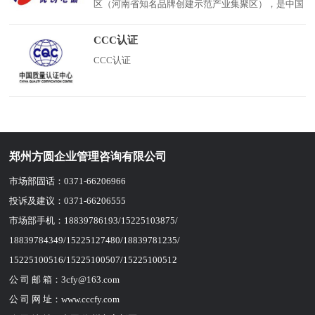
区（河南省知名品牌创建示范产业集聚区），是中国
电工技术学会成员单位，也是河南电力系统高低压输
配电设备生产企业。公司是从事高
CCC认证
CCC认证
郑州方圆企业管理咨询有限公司
市场部固话：0371-66206966
投诉及建议：0371-66206555
市场部手机：18839786193/15225103875/
18839784349/15225127480/18839781235/
15225100516/15225100507/15225100512
公 司 邮 箱：3cfy@163.com
公 司 网 址：www.cccfy.com